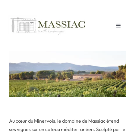
Passer
au
contenu
Navigatio
à
bascule
Accueil
Le domaine
Les vins
Boutique
Au cœur du
Minervois
, le domaine de Massiac étend
Les salons
ses vignes sur un coteau méditerranéen. Sculpté par le