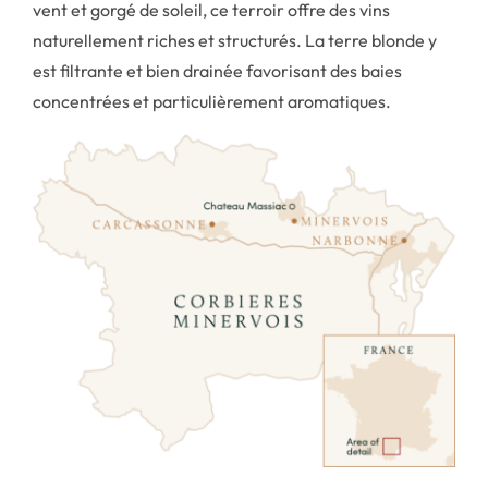
vent et gorgé de soleil, ce terroir offre des vins
Le gîte
naturellement riches et structurés. La terre blonde y
est filtrante et bien drainée favorisant des baies
concentrées et particulièrement aromatiques.
Galerie photo
Événement
Contact
Panier
Mon compte