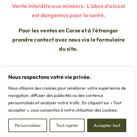
Vente interdite aux mineurs. L’abus d’alcool
est dangereux pour la santé.
Pour les ventes en Corse et à l’étranger
prendre contact avec nous via le formulaire
du site.
Nous respectons votre vie privée.
Nous utilisons des cookies pour améliorer votre expérience de
navigation, diffuser des publicités ou des contenus
personnalisés et analyser notre trafic. En cliquant sur « Tout
Nous situer
accepter », vous consentez à notre utilisation des cookies.
Personnaliser
Tout rejeter
Accepter tout
Domaine de Massiac 11700 – Azille
Téléphone : 06.38.01.18.14 / 06.85.12.26.51